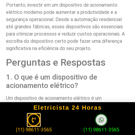
Portanto, investir em um dispositivo de acionamento
elétrico moderno pode aumentar a produtividade e a
segurança operacional. Desde a automação residencial
até grandes fábricas, esses dispositivos são essenciais
para otimizar processos e reduzir custos operacionais. A
escolha do dispositivo certo pode fazer uma diferença
significativa na eficiência do seu projeto.
Perguntas e Respostas
1. O que é um dispositivo de
acionamento elétrico?
Um dispositivo de acionamento elétrico é um
equipamento que controla e regula o funcionamento de
Eletricista 24 Horas
motores e atuadores elétricos, possibilitando a
automação de processos industriais e residenciais.
(11) 98611-3565
(11) 98611-3565
2. Quais são os tipos de dispositivos