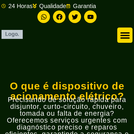
24 Horas
Qualidade
Garantia
Empresa de Eletricista em São Bernardo do Campo
O que é dispositivo de
acionamento elétrico?
Precisando de solução rápida para
disjuntor, curto-circuito, chuveiro,
tomada ou falta de energia?
Oferecemos serviços urgentes com
diagnóstico preciso e reparos