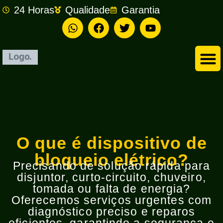
24 Horas
Qualidade
Garantia
Empresa de Eletricista em São Bernardo do Campo
O que é dispositivo de
bloqueio elétrico?
Precisando de solução rápida para
disjuntor, curto-circuito, chuveiro,
tomada ou falta de energia?
Oferecemos serviços urgentes com
diagnóstico preciso e reparos