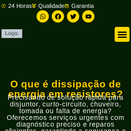
24 Horas
Qualidade
Garantia
Empresa de Eletricista em São Bernardo do Campo
O que é dissipação de
energia em resistores?
Precisando de solução rápida para
disjuntor, curto-circuito, chuveiro,
tomada ou falta de energia?
Oferecemos serviços urgentes com
diagnóstico preciso e reparos