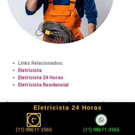
Links Relacionados:
Eletricista
Eletricista 24 Horas
Eletricista Residencial
O que é dissipação de
O que é dissipação de
Eletricista 24 Horas
energia elétrica?
potência em resistências?
(11) 98611-3565
(11) 98611-3565