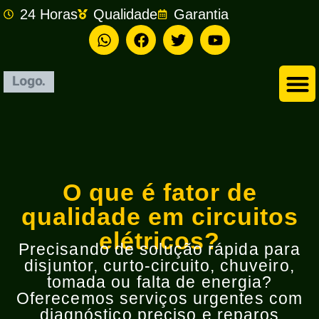
24 Horas
Qualidade
Garantia
Empresa de Eletricista em São Bernardo do Campo
O que é fator de
qualidade em circuitos
elétricos?
Precisando de solução rápida para
disjuntor, curto-circuito, chuveiro,
tomada ou falta de energia?
Oferecemos serviços urgentes com
diagnóstico preciso e reparos