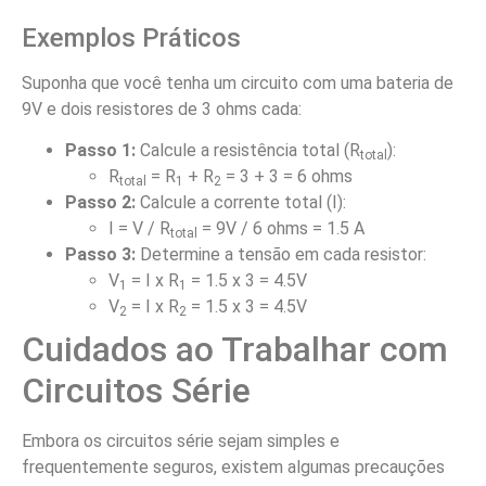
Exemplos Práticos
Suponha que você tenha um circuito com uma bateria de
9V e dois resistores de 3 ohms cada:
Passo 1:
Calcule a resistência total (R
):
total
R
= R
+ R
= 3 + 3 = 6 ohms
total
1
2
Passo 2:
Calcule a corrente total (I):
I = V / R
= 9V / 6 ohms = 1.5 A
total
Passo 3:
Determine a tensão em cada resistor:
V
= I x R
= 1.5 x 3 = 4.5V
1
1
V
= I x R
= 1.5 x 3 = 4.5V
2
2
Cuidados ao Trabalhar com
Circuitos Série
Embora os circuitos série sejam simples e
frequentemente seguros, existem algumas precauções