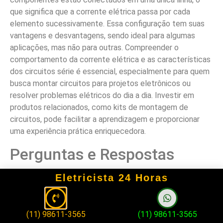
que significa que a corrente elétrica passa por cada
elemento sucessivamente. Essa configuração tem suas
vantagens e desvantagens, sendo ideal para algumas
aplicações, mas não para outras. Compreender o
comportamento da corrente elétrica e as características
dos circuitos série é essencial, especialmente para quem
busca montar circuitos para projetos eletrônicos ou
resolver problemas elétricos do dia a dia. Investir em
produtos relacionados, como kits de montagem de
circuitos, pode facilitar a aprendizagem e proporcionar
uma experiência prática enriquecedora.
Perguntas e Respostas
1. O que é um circuito série?
Eletricista 24 Horas
Um circuito série é aquele em que os componentes estão
conectados um após o outro, formando uma única
(11) 98611-3565
(11) 98611-3565