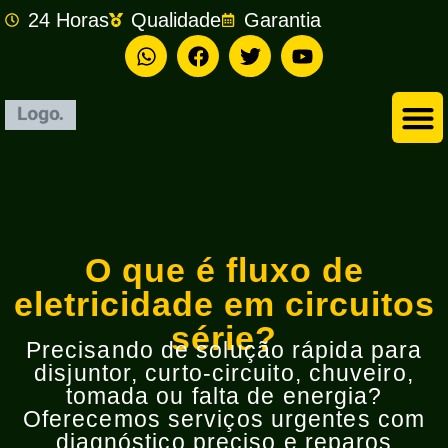
24 Horas
Qualidade
Garantia
Empresa de Eletricista em São Bernardo do Campo
O que é fluxo de
eletricidade em circuitos
série?
Precisando de solução rápida para
disjuntor, curto-circuito, chuveiro,
tomada ou falta de energia?
Oferecemos serviços urgentes com
diagnóstico preciso e reparos