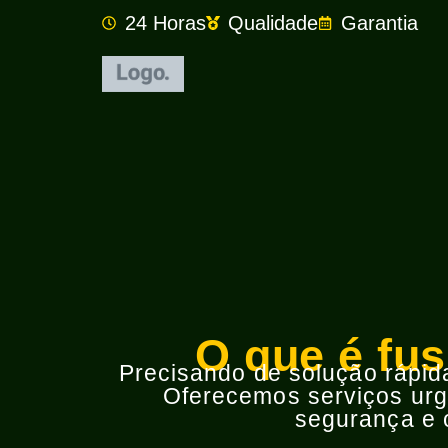
24 Horas
Qualidade
Garantia
O que é fus
Precisando de solução rápida 
Oferecemos serviços urge
segurança e o