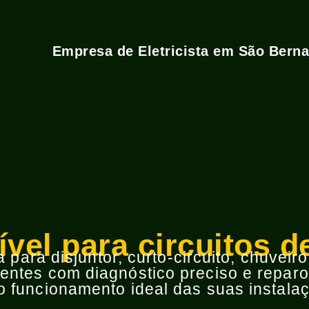
Empresa de Eletricista em São Bern
ível para circuitos
para disjuntor, curto-circuito, chuveir
ntes com diagnóstico preciso e reparos
 funcionamento ideal das suas instalaç