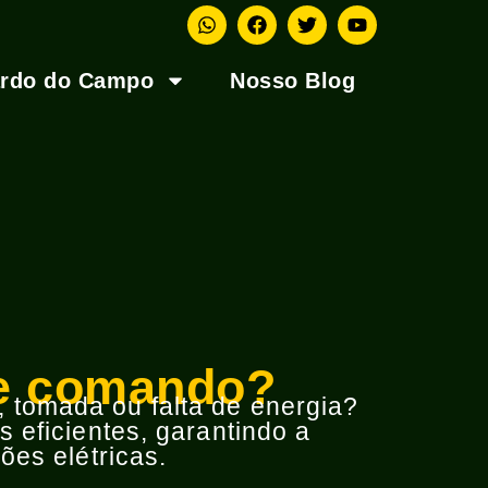
ardo do Campo
Nosso Blog
 de comando?
o, tomada ou falta de energia?
 eficientes, garantindo a
ões elétricas.