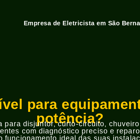
Empresa de Eletricista em São Bern
ível para equipamen
potência?
para disjuntor, curto-circuito, chuveir
ntes com diagnóstico preciso e reparos
 funcionamento ideal das suas instalaç