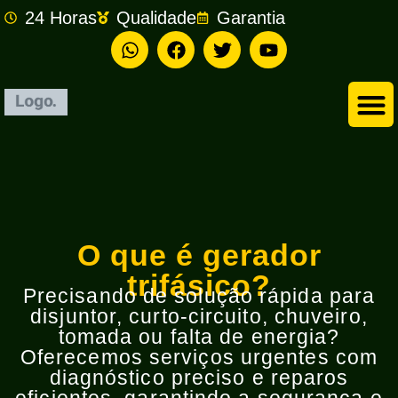
24 Horas
Qualidade
Garantia
Empresa de Eletricista em São Bernardo do Campo
O que é gerador
trifásico?
Precisando de solução rápida para
disjuntor, curto-circuito, chuveiro,
tomada ou falta de energia?
Oferecemos serviços urgentes com
diagnóstico preciso e reparos