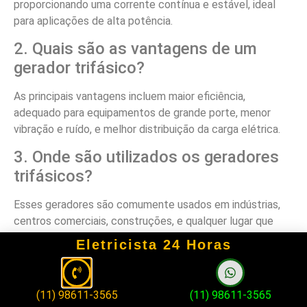
proporcionando uma corrente contínua e estável, ideal
para aplicações de alta potência.
2. Quais são as vantagens de um
gerador trifásico?
As principais vantagens incluem maior eficiência,
adequado para equipamentos de grande porte, menor
vibração e ruído, e melhor distribuição da carga elétrica.
3. Onde são utilizados os geradores
trifásicos?
Esses geradores são comumente usados em indústrias,
centros comerciais, construções, e qualquer lugar que
necessite de uma fonte de energia robusta e confiável.
Eletricista 24 Horas
4. Qual a diferença entre gerador
monofásico e trifásico?
(11) 98611-3565
(11) 98611-3565