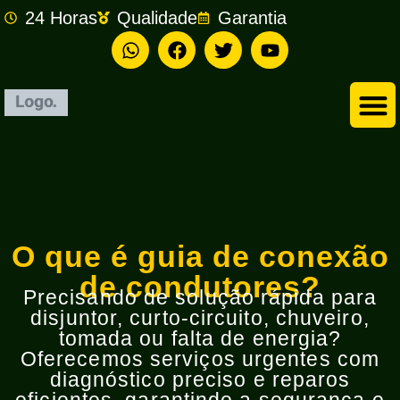
24 Horas
Qualidade
Garantia
Empresa de Eletricista em São Bernardo do Campo
O que é guia de conexão
de condutores?
Precisando de solução rápida para
disjuntor, curto-circuito, chuveiro,
tomada ou falta de energia?
Oferecemos serviços urgentes com
diagnóstico preciso e reparos