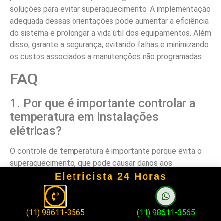
soluções para evitar superaquecimento. A implementação
adequada dessas orientações pode aumentar a eficiência
do sistema e prolongar a vida útil dos equipamentos. Além
disso, garante a segurança, evitando falhas e minimizando
os custos associados a manutenções não programadas.
FAQ
1. Por que é importante controlar a
temperatura em instalações
elétricas?
O controle de temperatura é importante porque evita o
superaquecimento, que pode causar danos aos
equipamentos, falhas no sistema e riscos de incêndio. Um
Eletricista 24 Horas
ambiente controlado favorece a eficiência e a segurança
das instalações elétricas.
(11) 98611-3565
(11) 98611-3565
2. Quais são os métodos para