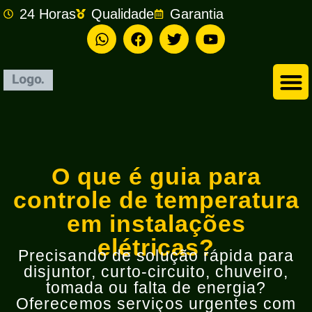
24 Horas
Qualidade
Garantia
Empresa de Eletricista em São Bernardo do Campo
O que é guia para
controle de temperatura
em instalações
elétricas?
Precisando de solução rápida para
disjuntor, curto-circuito, chuveiro,
tomada ou falta de energia?
Oferecemos serviços urgentes com