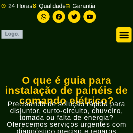
24 Horas
Qualidade
Garantia
Empresa de Eletricista em São Bernardo do Campo
O que é guia para
instalação de painéis de
comando elétrico?
Precisando de solução rápida para
disjuntor, curto-circuito, chuveiro,
tomada ou falta de energia?
Oferecemos serviços urgentes com
diagnóstico preciso e reparos