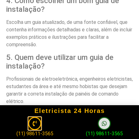
4. Como escolher um bom guia de
instalação?
Escolha um guia atualizado, de uma fonte confiável, que
contenha informações detalhadas e claras, além de incluir
exemplos práticos e ilustrações para facilitar a
compreensão.
5. Quem deve utilizar um guia de
instalação?
Profissionais de eletroeletrônica, engenheiros eletricistas,
estudantes da área e até mesmo hobistas que desejam
garantir a correta instalação de painéis de comando
elétrico.
Eletricista 24 Horas
6. O que pode acontecer se eu não
seguir o guia de instalação?
(11) 98611-3565
(11) 98611-3565
A instalação incorreta pode levar a falhas no