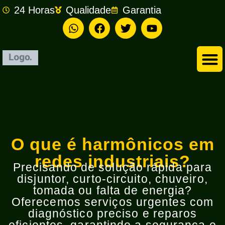
24 Horas
Qualidade
Garantia
Empresa de Eletricista em São Bernardo do Campo
O que é harmônicos em
redes industriais?
Precisando de solução rápida para
disjuntor, curto-circuito, chuveiro,
tomada ou falta de energia?
Oferecemos serviços urgentes com
diagnóstico preciso e reparos