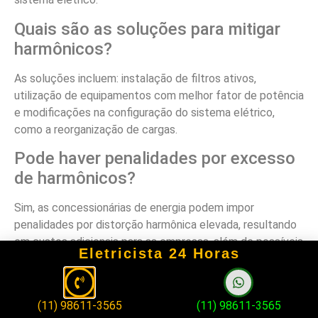
Quais são as soluções para mitigar
harmônicos?
As soluções incluem: instalação de filtros ativos,
utilização de equipamentos com melhor fator de potência
e modificações na configuração do sistema elétrico,
como a reorganização de cargas.
Pode haver penalidades por excesso
de harmônicos?
Sim, as concessionárias de energia podem impor
penalidades por distorção harmônica elevada, resultando
em custos adicionais para as empresas, além de possíveis
Eletricista 24 Horas
paradas na produção devido a falhas nos equipamentos.
Como os harmônicos afetam a
eficiência energética?
(11) 98611-3565
(11) 98611-3565