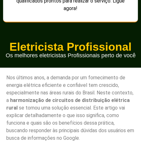
compradores valorizam um bom sistema de energia ao
avaliar terrenos e propriedades.
Desafios da harmonização
de circuitos
Apesar de todos os benefícios, a
harmonização de
circuitos
pode enfrentar alguns desafios:
Recursos financeiros:
O custo inicial para
implementar as melhorias pode ser elevado,
especialmente em regiões remotas.
Falta de tecnologia:
Algumas áreas rurais podem
carecer de tecnologia adequada para realizar
monitoramento e manutenção eficaz.
Capacitação de profissionais:
É fundamental ter
profissionais treinados e capacitados para executar
as melhorias e manutenção do sistema.