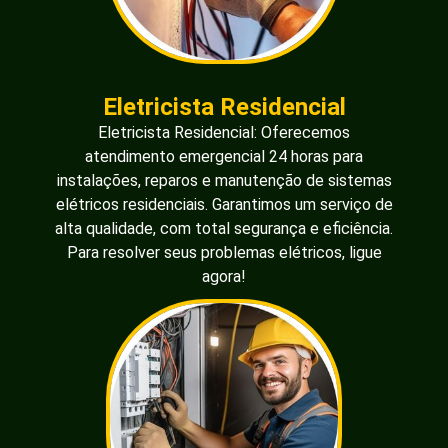
resolva seu problema!
Serviço P/ Falta de Energia
Serviço p/ Falta de Energia: Atendimento
emergencial 24h para diagnosticar e solucionar
problemas de falta de energia. Técnicos
especializados em restabelecer o fornecimento
elétrico de forma rápida e segura, garantindo o
funcionamento adequado do sistema. Ligue agora!
Serviço P/ Chuveiro
Serviço p/ Chuveiro: Atendimento emergencial 24h
para instalação, reparo e manutenção de chuveiros
elétricos. Solucionamos problemas de aquecimento,