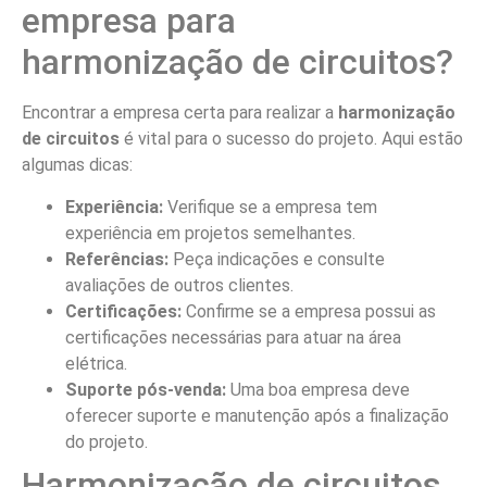
harmonização?
Os principais benefícios incluem a redução do desperdício
de energia, a melhoria da eficiência energética e a
proteção dos equipamentos contra sobrecargas e falhas
elétricas.
3. Como a harmonização ajuda na
agricultura?
A harmonização garante um fornecimento estável de
energia, essencial para o funcionamento de equipamentos
agrícolas, o que melhora a produtividade e a eficiência nas
operações rurais.
4. A harmonização é necessária em
todas as áreas rurais?
Embora a necessidade varie, a harmonização é
especialmente importante em regiões com alta demanda