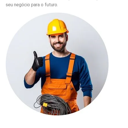
Se você está enfrentando
problemas elétricos
, precisa
de uma
nova instalação
ou quer garantir a segurança da
sua rede elétrica,
conte com um eletricista de
confiança!
Nossa equipe especializada atende
residências, comércios e indústrias
em
São Bernardo
do Campo e região
, oferecendo serviços ágeis, seguros