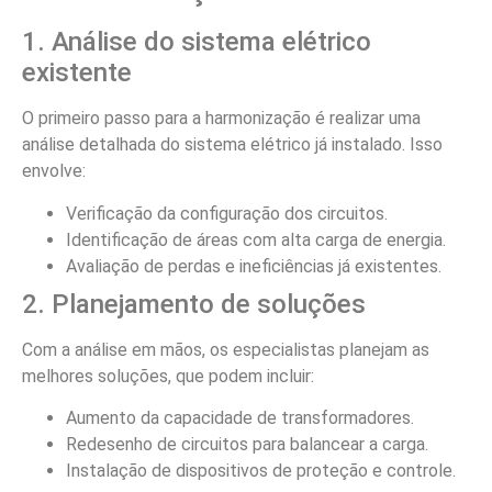
por energia, as tendências em
harmonização de
circuitos
incluem:
Integração de energias renováveis:
A utilização
de fontes como solar e eólica terá um papel cada
vez mais importante na distribuição elétrica.
Automatização:
Sistemas inteligentes de
monitoramento e controle para otimizar o uso da
energia em tempo real.
Educação e conscientização:
Programas para
educar a população rural sobre a importância da
eficiência energética.
Portanto, investir na
harmonização de circuitos de
distribuição elétrica rural
é uma decisão estratégica.
Com os avanços tecnológicos e a crescente necessidade
de eficiência, este processo não apenas garante um
fornecimento de energia de qualidade, mas também
promove sustentabilidade e desenvolvimento local. Se
você é um proprietário rural e deseja otimizar seu