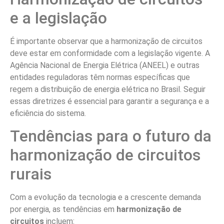
energética ou onde há muitos equipamentos eletrônicos
e máquinas em uso.
5. Quais estão os sinais de que a
harmonização é necessária?
Sinais incluem interrupções frequentes no fornecimento
de energia, sobrecargas nos equipamentos e variações de
tensão que podem afetar o funcionamento adequado dos
dispositivos elétricos.
6. Como posso implementar a
harmonização?
A implementação deve ser feita por profissionais
qualificados, que avaliarão o sistema elétrico existente e
farão ajustes necessários para equilibrar as cargas e
melhorar a eficiência.
7. Qual é o custo de uma