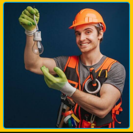
Profissionais qualificados à disposição. Ligue agora!
Instalação de Torneira
Instalação de Torneira Elétrica: Atendimento
especializado 24h para instalação de torneiras
elétricas. Garantimos uma instalação segura e
eficiente, cuidando da fiação e do sistema elétrico
para o perfeito funcionamento da sua torneira.
Profissionais qualificados prontos para atender.
Ligue agora!
Instalação de Tomada
Instalação de Tomada: Atendimento especializado
24h para instalação de tomadas 10A e 20A, 127V e