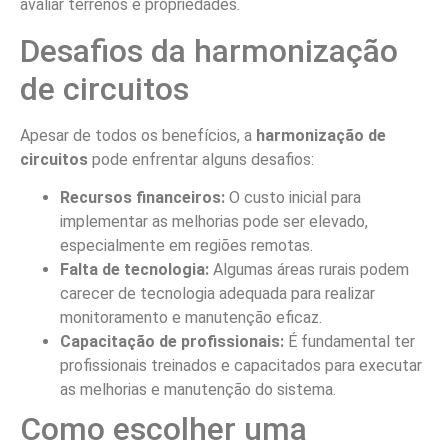
agrícola e a qualidade de vida dos moradores. Uma
solução bem implementada não apenas prolonga a vida
útil dos equipamentos, mas também reduz custos a longo
prazo. Dessa forma, ao considerar a instalação de
sistemas de harmonização, é possível não apenas otimizar
o uso da energia, mas também garantir uma infraestrutura
mais sustentável e eficiente nas áreas rurais.
FAQ
1. O que é harmonização de circuitos
de distribuição elétrica rural?
A harmonização dos circuitos de distribuição elétrica rural
é o processo de balancear as cargas elétricas para
garantir um fornecimento estável e eficiente de energia,
principalmente em áreas rurais.
2. Quais são os benefícios da