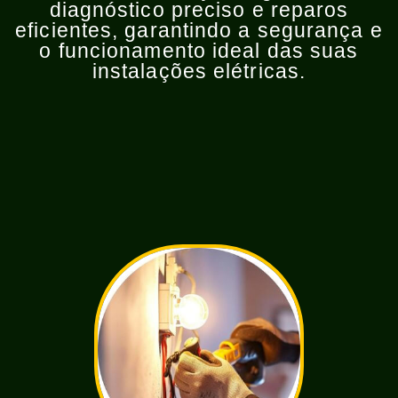
Serviços Para Disjuntor
Serviços para Disjuntor: Atendimento emergencial
24 horas para troca, reparo e instalação de
disjuntores. Garantimos a segurança e eficiência do
sistema elétrico, evitando sobrecargas e falhas.
Profissionais experientes prontos para resolver
qualquer problema. Ligue agora!
Serviços P/ Curto-circuito
Serviços p/ Curto-circuito: Atendimento
emergencial 24h para identificar, reparar e prevenir
curtos-circuitos. Proteja seu sistema elétrico
contra danos e riscos, com profissionais qualificados
para soluções rápidas e seguras. Ligue agora e