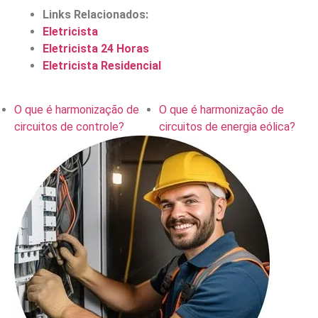
e com garantia de qualidade.
Atendimento 24 horas
para emergências elétricas
Instalação e manutenção
de disjuntores, fiação e
tomadas
Troca e instalação de chuveiros elétricos e
torneiras elétricas
Reparos em curto-circuito, quedas de energia e
sobrecarga elétrica
Projetos elétricos para reformas e novas
construções
Serviço rápido, seguro e com preço justo
Não arrisque sua segurança!
Trabalhamos com
equipamentos de qualidade e seguimos todas as normas
técnicas para garantir um serviço eficiente e duradouro.
Chame agora mesmo um eletricista especializado!
Atendimento rápido e orçamentos sem compromisso.