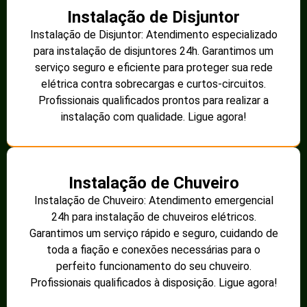
Importância da
harmonização de circuitos
A harmonização de circuitos em áreas rurais é crucial por
diversos motivos, incluindo:
Eficiência energética:
Uma distribuição bem
harmonizada reduz perdas de energia, garantindo
que mais eletricidade chegue ao consumidor final.
Melhoria na qualidade da energia:
Evitar
flutuações de tensão que podem danificar
equipamentos e causar interrupções.
Segurança:
Circuitos equilibrados diminuem riscos
de sobrecargas e acidentes elétricos.
Sustentabilidade:
Menos desperdício de energia
contribui para um uso mais responsável dos
recursos naturais.
Como é feita a