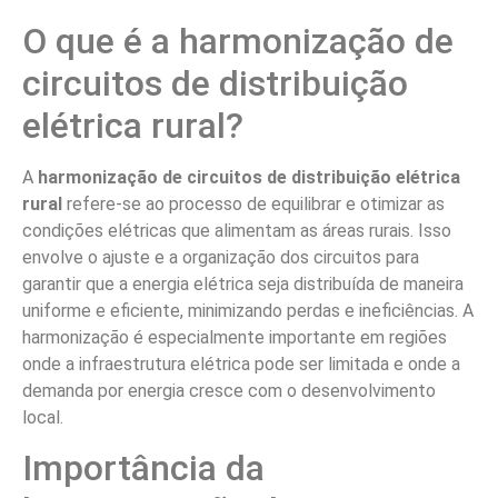
Como escolher uma
empresa para
harmonização de circuitos?
Encontrar a empresa certa para realizar a
harmonização
de circuitos
é vital para o sucesso do projeto. Aqui estão
algumas dicas:
Experiência:
Verifique se a empresa tem
experiência em projetos semelhantes.
Referências:
Peça indicações e consulte
avaliações de outros clientes.
Certificações:
Confirme se a empresa possui as
certificações necessárias para atuar na área
elétrica.
Suporte pós-venda:
Uma boa empresa deve
oferecer suporte e manutenção após a finalização
do projeto.