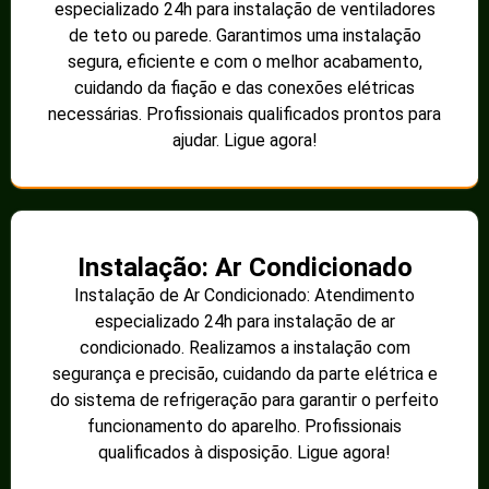
Análise de dados de consumo.
Manutenção preventiva e corretiva.
Benefícios da harmonização
de circuitos na distribuição
elétrica rural
Os benefícios da
harmonização de circuitos de
distribuição elétrica rural
são diversos e impactam
tanto os consumidores quanto os fornecedores de
energia:
1. Redução de custos
Com a harmonização, é possível reduzir significativamente
custos operacionais e de manutenção. Menos
interrupções e falhas resultam em economias que podem
ser transferidas aos consumidores.