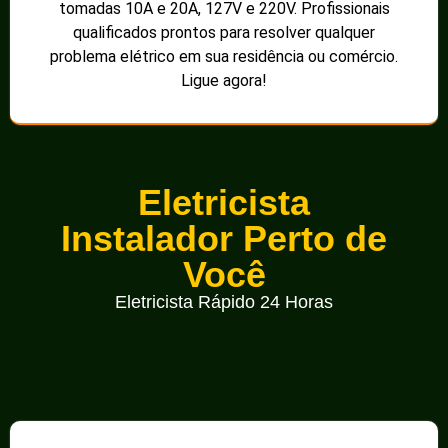
buscando responder às principais dúvidas dos usuários em
busca de informações no Google.
O que é a harmonização de
circuitos de distribuição
elétrica rural?
A
harmonização de circuitos de distribuição elétrica
rural
refere-se ao processo de equilibrar e otimizar as
condições elétricas que alimentam as áreas rurais. Isso
envolve o ajuste e a organização dos circuitos para
garantir que a energia elétrica seja distribuída de maneira
uniforme e eficiente, minimizando perdas e ineficiências. A
harmonização é especialmente importante em regiões
onde a infraestrutura elétrica pode ser limitada e onde a
demanda por energia cresce com o desenvolvimento
local.