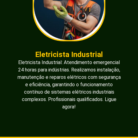
Instalação de Disjuntor
Instalação de Disjuntor: Atendimento especializado
para instalação de disjuntores 24h. Garantimos um
serviço seguro e eficiente para proteger sua rede
elétrica contra sobrecargas e curtos-circuitos.
Profissionais qualificados prontos para realizar a
instalação com qualidade. Ligue agora!
Instalação de Chuveiro
Instalação de Chuveiro: Atendimento emergencial
24h para instalação de chuveiros elétricos.
Garantimos um serviço rápido e seguro, cuidando de
toda a fiação e conexões necessárias para o
perfeito funcionamento do seu chuveiro.