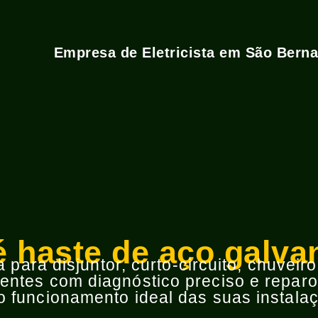
Empresa de Eletricista em São Bern
é haste de aço galva
para disjuntor, curto-circuito, chuveir
ntes com diagnóstico preciso e reparos
 funcionamento ideal das suas instalaç