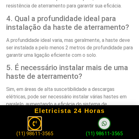
resistência de aterramento para garantir sua eficácia.
4. Qual a profundidade ideal para
instalação da haste de aterramento?
A profundidade ideal varia, mas geralmente, a haste deve
ser instalada a pelo menos 2 metros de profundidade para
garantir uma ligação eficiente com o solo.
5. É necessário instalar mais de uma
haste de aterramento?
Sim, em áreas de alta suscetibilidade a descargas
elétricas, pode ser necessário instalar várias hastes em
paralelo, aumentando a eficácia do sistema de
Eletricista 24 Horas
aterramento.
6. Qual é o material mais indicado
para a haste de aterramento?
(11) 98611-3565
(11) 98611-3565