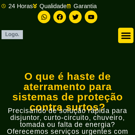
24 Horas
Qualidade
Garantia
Empresa de Eletricista em São Bernardo do Campo
O que é haste de
aterramento para
sistemas de proteção
contra surtos?
Precisando de solução rápida para
disjuntor, curto-circuito, chuveiro,
tomada ou falta de energia?
Oferecemos serviços urgentes com