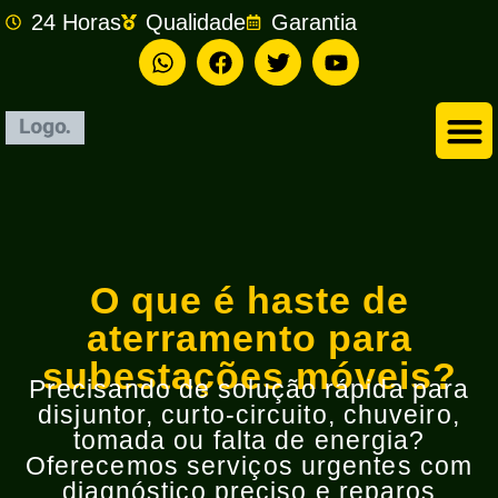
24 Horas
Qualidade
Garantia
Empresa de Eletricista em São Bernardo do Campo
O que é haste de
aterramento para
subestações móveis?
Precisando de solução rápida para
disjuntor, curto-circuito, chuveiro,
tomada ou falta de energia?
Oferecemos serviços urgentes com
diagnóstico preciso e reparos