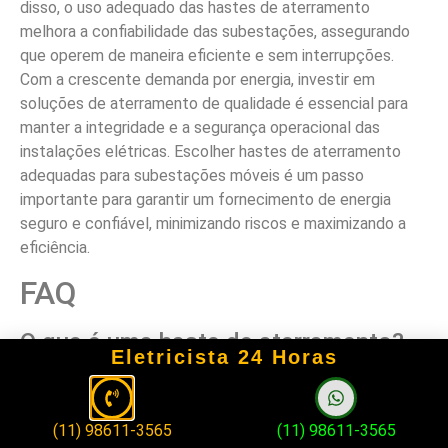
disso, o uso adequado das hastes de aterramento
melhora a confiabilidade das subestações, assegurando
que operem de maneira eficiente e sem interrupções.
Com a crescente demanda por energia, investir em
soluções de aterramento de qualidade é essencial para
manter a integridade e a segurança operacional das
instalações elétricas. Escolher hastes de aterramento
adequadas para subestações móveis é um passo
importante para garantir um fornecimento de energia
seguro e confiável, minimizando riscos e maximizando a
eficiência.
FAQ
O que é uma haste de aterramento?
Eletricista 24 Horas
A haste de aterramento é um dispositivo metálico,
geralmente feito de cobre ou aço, que se liga ao sistema
(11) 98611-3565
(11) 98611-3565
elétrico e é cravado no solo, permitindo a dissipação de