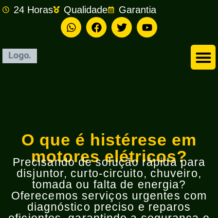
24 Horas
Qualidade
Garantia
Empresa de Eletricista em São Bernardo do Campo
O que é histérese em
motores elétricos?
Precisando de solução rápida para
disjuntor, curto-circuito, chuveiro,
tomada ou falta de energia?
Oferecemos serviços urgentes com
diagnóstico preciso e reparos