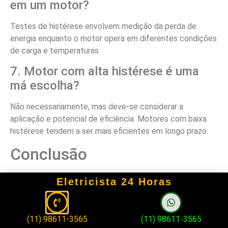
em um motor?
Testes de histérese envolvem medição da perda de
energia enquanto o motor opera em diferentes condições
de carga e temperaturas.
7. Motor com alta histérese é uma
má escolha?
Não necessariamente, mas deve-se considerar a
aplicação e potencial de eficiência. Motores com baixa
histérese tendem a ser mais eficientes em longo prazo.
Conclusão
A histérese em motores elétricos é uma variável
Eletricista 24 Horas
importante que deve ser considerada ao selecionar e
operar esses equipamentos. Compreender suas
implicações permite otimizar escolhas, aumentar a
(11) 98611-3565
(11) 98611-3565
eficiência e prolongar a vida útil do motor. Investir em