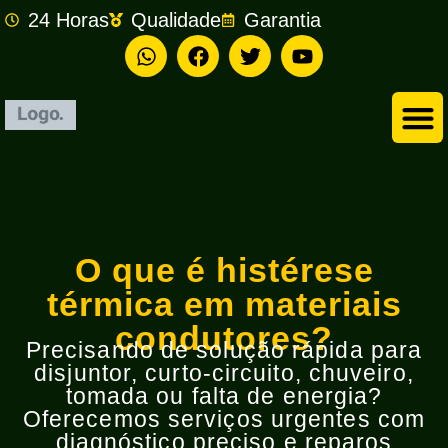
24 Horas
Qualidade
Garantia
Empresa de Eletricista em São Bernardo do Campo
O que é histérese
térmica em materiais
condutores?
Precisando de solução rápida para
disjuntor, curto-circuito, chuveiro,
tomada ou falta de energia?
Oferecemos serviços urgentes com
diagnóstico preciso e reparos