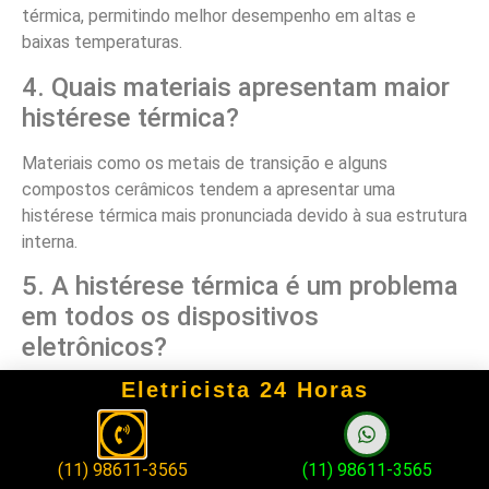
térmica, permitindo melhor desempenho em altas e
baixas temperaturas.
4. Quais materiais apresentam maior
histérese térmica?
Materiais como os metais de transição e alguns
compostos cerâmicos tendem a apresentar uma
histérese térmica mais pronunciada devido à sua estrutura
interna.
5. A histérese térmica é um problema
em todos os dispositivos
eletrônicos?
Eletricista 24 Horas
Não, enquanto alguns dispositivos podem sofrer com a
histérese térmica, outros são projetados para operarem
eficientemente, compensando esse efeito na sua
(11) 98611-3565
(11) 98611-3565
construção.