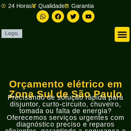
24 Horas
Qualidade
Garantia
Empresa de Eletricista em São Bernardo do Campo
Orçamento elétrico em
Zona Sul de São Paulo
Precisando de solução rápida para
disjuntor, curto-circuito, chuveiro,
tomada ou falta de energia?
Oferecemos serviços urgentes com
diagnóstico preciso e reparos