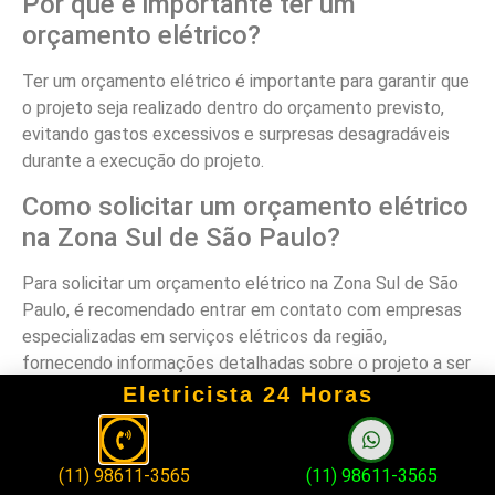
Por que é importante ter um
orçamento elétrico?
Ter um orçamento elétrico é importante para garantir que
o projeto seja realizado dentro do orçamento previsto,
evitando gastos excessivos e surpresas desagradáveis
durante a execução do projeto.
Como solicitar um orçamento elétrico
na Zona Sul de São Paulo?
Para solicitar um orçamento elétrico na Zona Sul de São
Paulo, é recomendado entrar em contato com empresas
especializadas em serviços elétricos da região,
fornecendo informações detalhadas sobre o projeto a ser
realizado.
Eletricista 24 Horas
Quais informações são necessárias
para solicitar um orçamento elétrico?
(11) 98611-3565
(11) 98611-3565