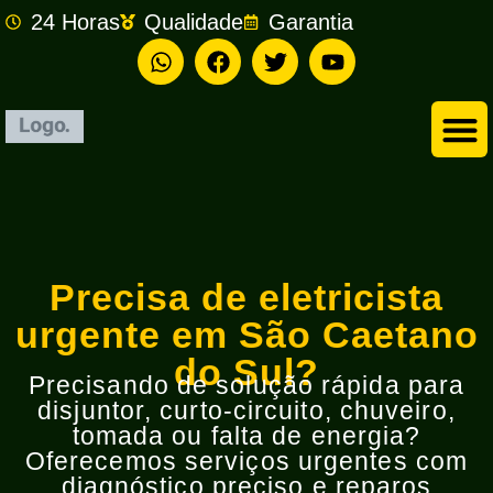
24 Horas
Qualidade
Garantia
Empresa de Eletricista em São Bernardo do Campo
Precisa de eletricista
urgente em São Caetano
do Sul?
Precisando de solução rápida para
disjuntor, curto-circuito, chuveiro,
tomada ou falta de energia?
Oferecemos serviços urgentes com
diagnóstico preciso e reparos