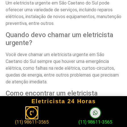
Um eletricista urgente em São Caetano do Sul pode
oferecer uma variedade de serviços, incluindo reparos
elétricos, instalação de novos equipamentos, manutenção
preventiva, entre outros.
Quando devo chamar um eletricista
urgente?
Você deve chamar um eletricista urgente em São
Caetano do Sul sempre que houver uma emergência
elétrica, como falhas na rede elétrica, curtos-circuitos,
quedas de energia, entre outros problemas que precisam
de atenção imediata.
Como encontrar um eletricista
urgente em São Caetano do Sul?
Eletricista 24 Horas
Você pode encontrar um eletricista urgente em São
Caetano do Sul através de recomendações de amigos e
(11) 98611-3565
(11) 98611-3565
familiares, pesquisando online em sites especializados ou