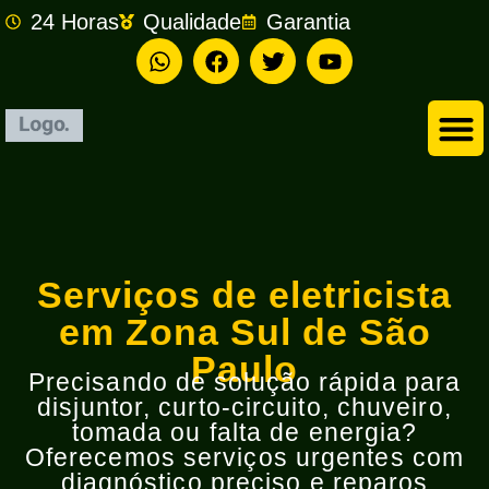
24 Horas
Qualidade
Garantia
Empresa de Eletricista em São Bernardo do Campo
Serviços de eletricista
em Zona Sul de São
Paulo
Precisando de solução rápida para
disjuntor, curto-circuito, chuveiro,
tomada ou falta de energia?
Oferecemos serviços urgentes com
diagnóstico preciso e reparos