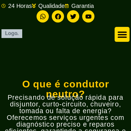
24 Horas
Qualidade
Garantia
Empresa de Eletricista em São Bernardo do Campo
O que é condutor
neutro?
Precisando de solução rápida para
disjuntor, curto-circuito, chuveiro,
tomada ou falta de energia?
Oferecemos serviços urgentes com
diagnóstico preciso e reparos