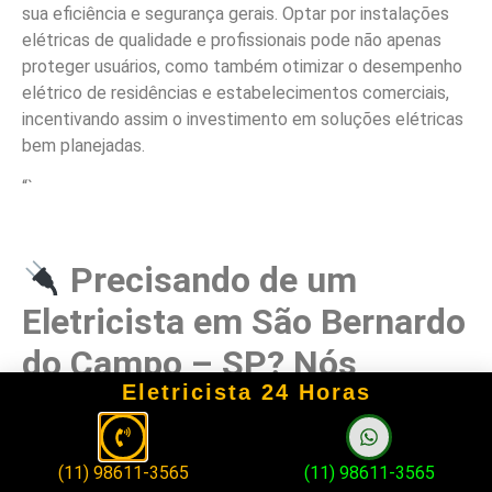
sua eficiência e segurança gerais. Optar por instalações
elétricas de qualidade e profissionais pode não apenas
proteger usuários, como também otimizar o desempenho
elétrico de residências e estabelecimentos comerciais,
incentivando assim o investimento em soluções elétricas
bem planejadas.
“`
Precisando de um
Eletricista em São Bernardo
do Campo – SP? Nós
Eletricista 24 Horas
Temos a Solução!
(11) 98611-3565
(11) 98611-3565