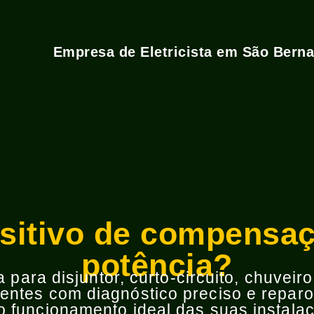
Empresa de Eletricista em São Bern
sitivo de compensaç
potência?
para disjuntor, curto-circuito, chuveir
ntes com diagnóstico preciso e reparos
 funcionamento ideal das suas instalaç