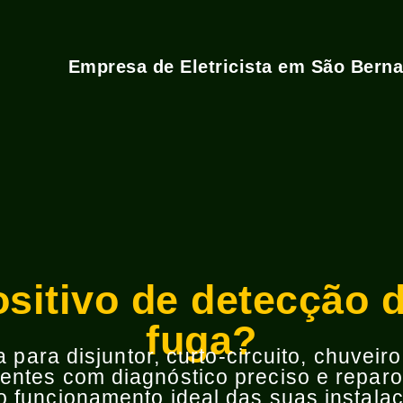
Empresa de Eletricista em São Bern
sitivo de detecção 
fuga?
para disjuntor, curto-circuito, chuveir
ntes com diagnóstico preciso e reparos
 funcionamento ideal das suas instalaç